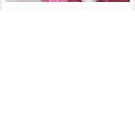
隐藏内容，仅限以下用户组阅读
登录
注册
如果您未在其中，可以升级
永久绅士
点点赞赏，手留余香
给TA打赏
还没有人赞赏，快来当第一个赞赏的人吧！
0
0
海报分享
收藏
ZinieQ